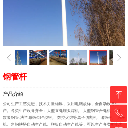
ꁆ
ꁇ
钢管杆
ꁸ
产品介绍：
公司生产工艺先进，技术力量雄厚，采用电脑放样，全自动设备生
产。各类生产设备齐全：大型直缝埋弧焊机、大型钢管合缝机、ZH
ꂅ
回到顶部
数显钢管.法兰.联板组合焊机、数控火焰等离子切割机、卷板机、剪板
机、角钢铁塔自动生产线、联板自动生产线等，可以生产各类型电力